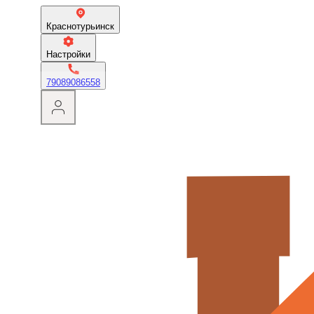
Краснотурьинск
Настройки
79089086558