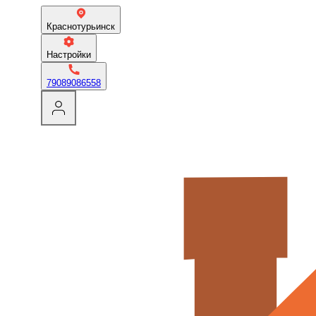
Краснотурьинск
Настройки
79089086558